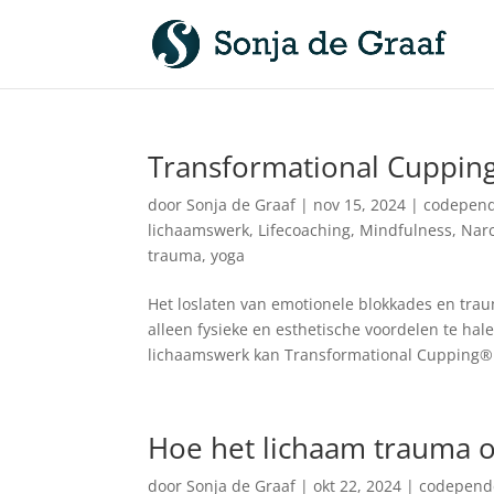
Transformational Cuppin
door
Sonja de Graaf
|
nov 15, 2024
|
codepend
lichaamswerk
,
Lifecoaching
,
Mindfulness
,
Nar
trauma
,
yoga
Het loslaten van emotionele blokkades en tr
alleen fysieke en esthetische voordelen te hal
lichaamswerk kan Transformational Cupping® 
Hoe het lichaam trauma 
door
Sonja de Graaf
|
okt 22, 2024
|
codepend