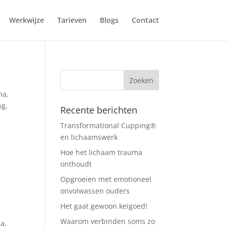
Werkwijze
Tarieven
Blogs
Contact
ma
,
ng
,
Recente berichten
Transformational Cupping®
en lichaamswerk
Hoe het lichaam trauma
onthoudt
Opgroeien met emotioneel
onvolwassen ouders
Het gaat gewoon keigoed!
Waarom verbinden soms zo
ma
,