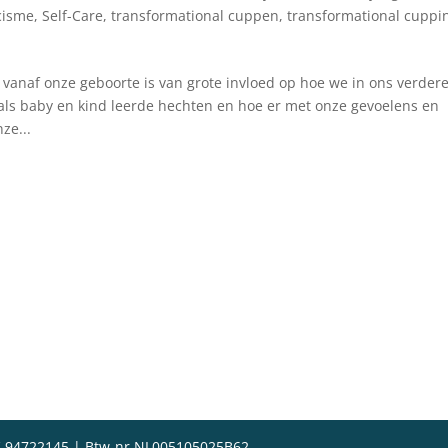
cisme
,
Self-Care
,
transformational cuppen
,
transformational cuppi
anaf onze geboorte is van grote invloed op hoe we in ons verder
als baby en kind leerde hechten en hoe er met onze gevoelens en
ze...
 94722145 | Btw-nr NL005105025B62