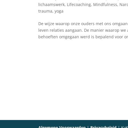
lichaamswerk
,
Lifecoaching
,
Mindfulness
,
Nar
trauma
,
yoga
De wijze waarop onze ouders met ons omgaan v
leven relaties aangaan. De manier waarop we 
behoeften omgegaan werd is bepalend voor on
Algemene Voorwaarden
|
Privacybeleid
| KvK