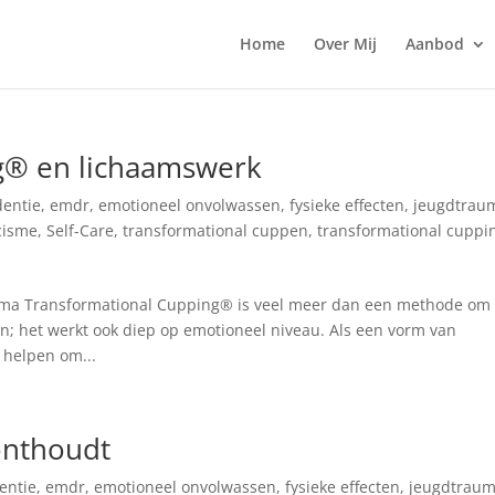
Home
Over Mij
Aanbod
g® en lichaamswerk
entie
,
emdr
,
emotioneel onvolwassen
,
fysieke effecten
,
jeugdtrau
cisme
,
Self-Care
,
transformational cuppen
,
transformational cuppi
auma Transformational Cupping® is veel meer dan een methode om
en; het werkt ook diep op emotioneel niveau. Als een vorm van
helpen om...
onthoudt
entie
,
emdr
,
emotioneel onvolwassen
,
fysieke effecten
,
jeugdtrau