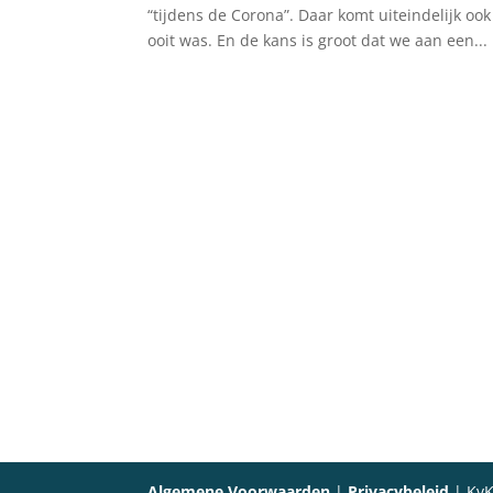
“tijdens de Corona”. Daar komt uiteindelijk oo
ooit was. En de kans is groot dat we aan een...
Algemene Voorwaarden
|
Privacybeleid
| KvK