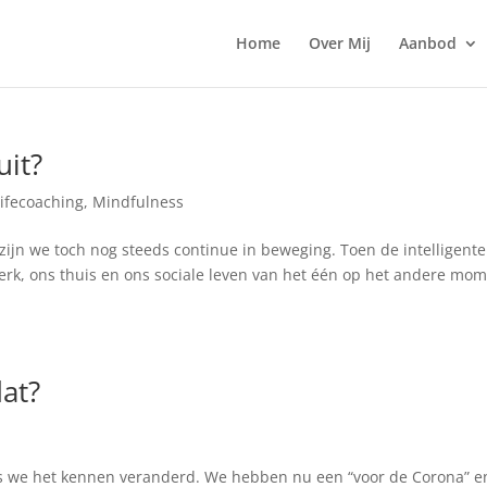
Home
Over Mij
Aanbod
uit?
Lifecoaching
,
Mindfulness
zijn we toch nog steeds continue in beweging. Toen de intelligente
, ons thuis en ons sociale leven van het één op het andere mo
dat?
ls we het kennen veranderd. We hebben nu een “voor de Corona” e