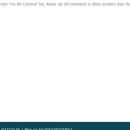
k een “na de Corona” bij. Maar op dit moment is alles anders dan h
 94722145 | Btw-nr NL005105025B62