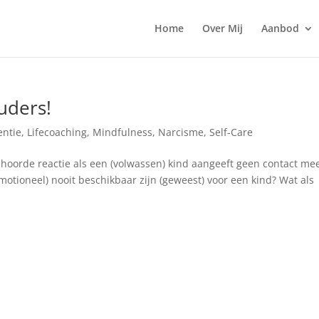
Home
Over Mij
Aanbod
ouders!
ntie
,
Lifecoaching
,
Mindfulness
,
Narcisme
,
Self-Care
gehoorde reactie als een (volwassen) kind aangeeft geen contact me
otioneel) nooit beschikbaar zijn (geweest) voor een kind? Wat als